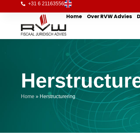
+31 6 21163556
Home
Over RVW Advies
D
Herstructur
Home
»
Herstructurering