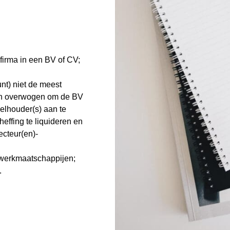
irma in een BV of CV;
nt) niet de meest
rden overwogen om de BV
elhouder(s) aan te
effing te liquideren en
ecteur(en)-
 werkmaatschappijen;
.