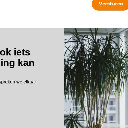
ok iets
ing kan
spreken we elkaar