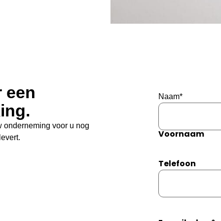
r een
Naam
*
ing.
w onderneming voor u nog
Voornaam
levert.
Telefoon