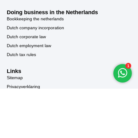
Doing business in the Netherlands
Bookkeeping the netherlands
Dutch company incorporation
Dutch corporate law
Dutch employment law
Dutch tax rules
Links
Sitemap
Privacyverklaring
Algemene voorwaarden
Kom in contact
Email: info@rvwadvies.nl
Telefoonnummer: +31 6 21163556